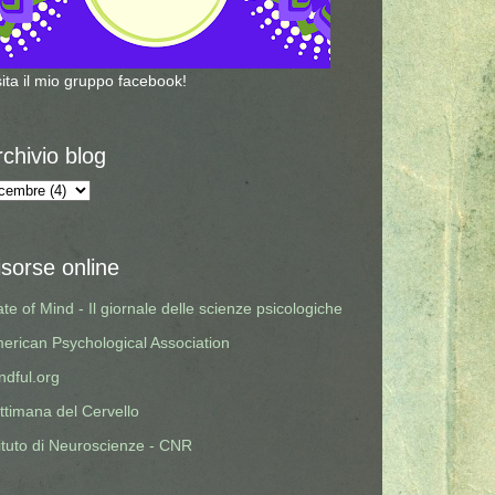
sita il mio gruppo facebook!
rchivio blog
isorse online
ate of Mind - Il giornale delle scienze psicologiche
erican Psychological Association
ndful.org
ttimana del Cervello
tituto di Neuroscienze - CNR