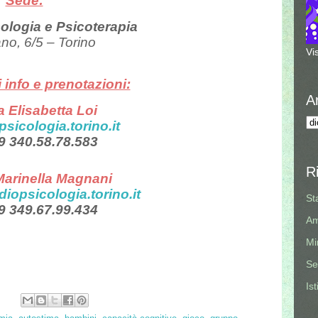
Sede:
cologia e Psicoterapia
no, 6/5 – Torino
Vi
 info e prenotazioni:
A
a Elisabetta Loi
sicologia.torino.it
39 340.58.78.583
R
Marinella Magnani
opsicologia.torino.it
St
39 349.67.99.434
Am
Mi
Se
Is