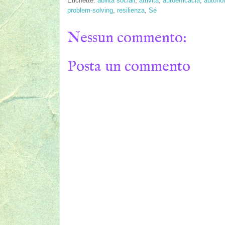
Etichette:
abilità sociali
,
attività
,
autoefficacia
,
autono
problem-solving
,
resilienza
,
Sé
Nessun commento:
Posta un commento