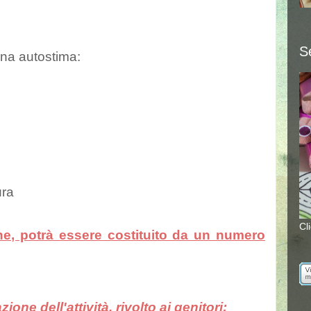
S
ana autostima:
ura
Cl
ghe, potrà essere costituito da un numero
ione dell'attività, rivolto ai genitori
: