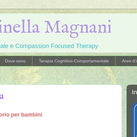
inella Magnani
ntale e Compassion Focused Therapy
Dove sono
Terapia Cognitivo-Comportamentale
Aree d'
I
ma
orio per bambini