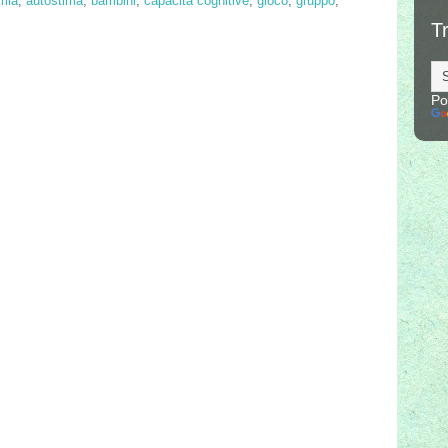
mia
,
autostima
,
bambini
,
capacità cognitive
,
gioco
,
gruppo
,
T
Po