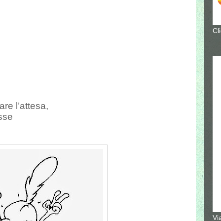
Cl
are l’attesa,
esse
Vi