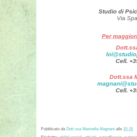
Studio di Psi
Via Spa
Per maggiori
Dott.ss
loi@studiop
Cell. +
Dott.ssa 
magnani@studi
Cell. +
Pubblicato da
Dott.ssa Marinella Magnani
alle
15:15