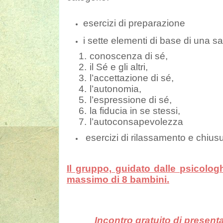
esercizi di preparazione
i sette elementi di base di una s
1.
conoscenza di sé,
2.
il Sé e gli altri,
3.
l’accettazione di sé,
4.
l’autonomia,
5.
l’espressione di sé,
6.
la fiducia in se stessi,
7.
l’autoconsapevolezza
esercizi di rilassamento e chius
Il gruppo, guidato dalle psicolo
massimo di 8 bambini.
Incontro gratuito di presentaz