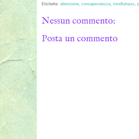
Etichette:
attenzione
,
consapevolezza
,
mindfulness
,
p
Nessun commento:
Posta un commento