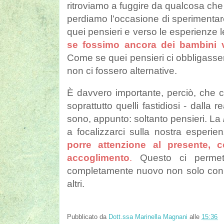
ritroviamo a fuggire da qualcosa che
perdiamo l'occasione di sperimenta
quei pensieri e verso le esperienze 
se fossimo ancora dei bambini v
Come se quei pensieri ci obbligasse
non ci fossero alternative.
È davvero importante, perciò, che ci
soprattutto quelli fastidiosi - dalla
sono, appunto: soltanto pensieri. La
a focalizzarci sulla nostra esperi
porre attenzione al presente, 
accoglimento
.
Questo ci permett
completamente nuovo non solo con i 
altri.
Pubblicato da
Dott.ssa Marinella Magnani
alle
15:36