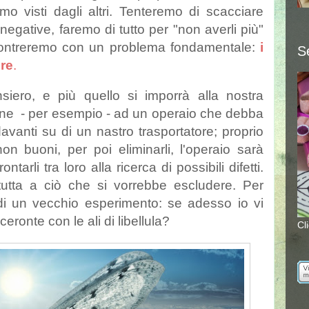
o visti dagli altri. Tenteremo di scacciare
 negative, faremo di tutto per "non averli più"
scontreremo con un problema fondamentale:
i
S
re
.
siero, e più quello si imporrà alla nostra
ne - per esempio - ad un operaio che debba
davanti su di un nastro trasportatore; proprio
 non buoni, per poi eliminarli, l'operaio sarà
arli tra loro alla ricerca di possibili difetti.
 tutta a ciò che si vorrebbe escludere. Per
 di un vecchio esperimento: se adesso io vi
eronte con le ali di libellula?
Cl