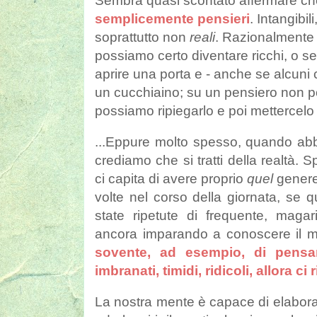
Sembra quasi scontato affermare c
semplicemente pensieri
. Intangibil
soprattutto non
reali
. Razionalmente 
possiamo certo diventare ricchi, o se
aprire una porta e - anche se alcun
un cucchiaino; su un pensiero non 
possiamo ripiegarlo e poi mettercelo 
...Eppure molto spesso, quando abbi
crediamo che si tratti della realtà.
ci capita di avere proprio
quel
genere 
volte nel corso della giornata, se 
state ripetute di frequente, mag
ancora imparando a conoscere il mon
sovente, ad esempio, di pensar
imbranati, timidi, ridicoli, allora ci
La nostra mente è capace di elaborar