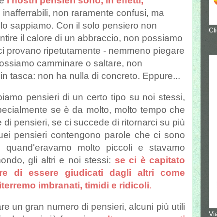
he
i nostri pensieri sono, in effetti,
i, inafferrabili, non raramente confusi, ma
lo sappiamo. Con il solo pensiero non
Cl
ntire il calore di un abbraccio, non possiamo
i ci provano ripetutamente - nemmeno piegare
possiamo camminare o saltare, non
in tasca: non ha nulla di concreto. Eppure...
amo pensieri di un certo tipo su noi stessi,
 Specialmente se è da molto, molto tempo che
di pensieri, se ci succede di ritornarci su più
quei pensieri contengono parole che ci sono
ari quand'eravamo molto piccoli e stavamo
do, gli altri e noi stessi:
se ci è capitato
e di essere giudicati dagli altri come
 riterremo imbranati, timidi e ridicoli
.
e un gran numero di pensieri, alcuni più utili
Vi