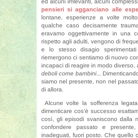
ed alcuni irrilevanti, alcuni comples
pensieri si agganciano alle esp
lontane, esperienze a volte molt
qualche caso decisamente traumati
eravamo oggettivamente in una co
rispetto agli adulti, vengono di frequ
e lo stesso disagio sperimentat
riemergono ci sentiamo di nuovo come
incapaci di reagire in modo diverso
deboli come bambini
... Dimenticand
siamo nel presente, non nel passat
di allora.
Alcune volte la sofferenza legata
dimenticare cos'è successo esatta
così, gli episodi svaniscono dalla
confondere passato e presente
inadeguati, fuori posto. Che quello 