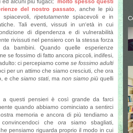
si ed alcuni più fugaci;
molto spesso questi
erienze del nostro passato
, anche le più
o spiacevoli,
ripetutamente
spiacevoli e in
C
che. Tali eventi, vissuti in un'età in cui
ndizione di dipendenza e di vulnerabilità
ente rivissuti nel pensiero con la stessa forza
i da bambini. Quando quelle esperienze
 se fossimo di fatto ancora piccoli, indifesi,
, adulto: ci percepiamo come
se fossimo adulti
oci per un attimo che siamo cresciuti, che ora
o, e che
siamo stati
, ma
non siamo più
quelli
 a questi pensieri è così grande da farci
mente quando abbiamo cominciato a sentirci
 nostra memoria e ancora di più tendiamo a
, convincendoci che
ora
siamo sbagliati,
che pensiamo riguarda proprio il modo in cui