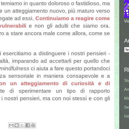
 temiamo in quanto doloroso o fastidioso, ma
re un atteggiamento nuovo, più maturo verso
legate ad essi.
Continuiamo a reagire come
Vi
ulnerabili
e non gli adulti che siamo ora.
ro a stare ancora male come allora, come se
A
 esercitiamo a distinguere i nostri pensieri -
 realtà, imparando ad accettarli per quello che
mindfulness
ci aiuta a fare questo portandoci
R
enza sensoriale in maniera consapevole e a
St
con un atteggiamento di curiosità e di
Am
e di sperimentare un tipo di rapporto
nostri pensieri, ma con noi stessi e con gli
Mi
Se
Is