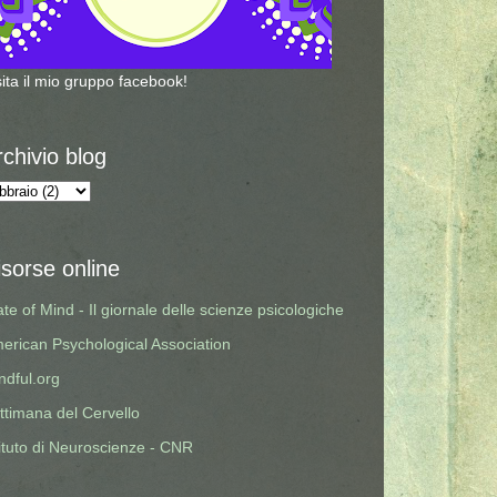
sita il mio gruppo facebook!
rchivio blog
isorse online
ate of Mind - Il giornale delle scienze psicologiche
erican Psychological Association
ndful.org
ttimana del Cervello
tituto di Neuroscienze - CNR