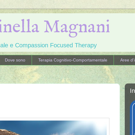
inella Magnani
ntale e Compassion Focused Therapy
Dove sono
Terapia Cognitivo-Comportamentale
Aree d'
I