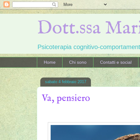
Dott.ssa Mar
Psicoterapia cognitivo-comportame
Home
Chi sono
Contatti e social
sabato 4 febbraio 2017
Va, pensiero